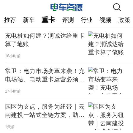
重卡
推荐
新车
评测
行业
视频
政策
充电桩如何建？润诚达给重卡
算了笔账
16小时前
常卫：电力市场变革来袭！充
电场站、电动重卡运营必须完
成能源思维升级转变
17小时前
园区为支点，服务为纽带｜云
南建投一站式全链方案，助力
新能源重卡开拓老挝东盟蓝海
1天前