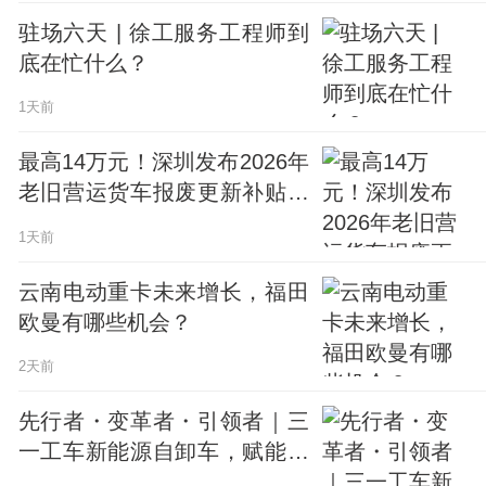
驻场六天 | 徐工服务工程师到
底在忙什么？
1天前
最高14万元！深圳发布2026年
老旧营运货车报废更新补贴政
策：优先支持更新为新能源货
1天前
车
云南电动重卡未来增长，福田
欧曼有哪些机会？
2天前
先行者・变革者・引领者｜三
一工车新能源自卸车，赋能云
南绿色运输规模化落地